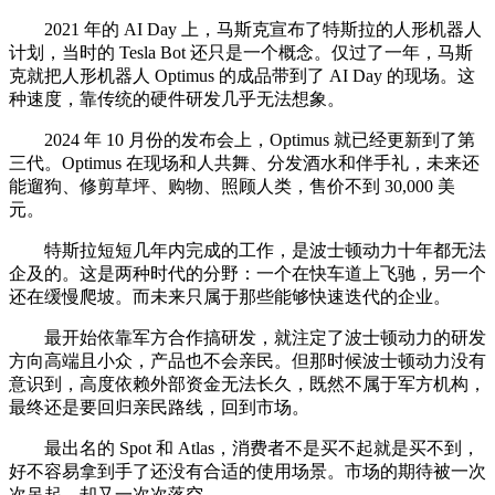
2021 年的 AI Day 上，马斯克宣布了特斯拉的人形机器人
计划，当时的 Tesla Bot 还只是一个概念。仅过了一年，马斯
克就把人形机器人 Optimus 的成品带到了 AI Day 的现场。这
种速度，靠传统的硬件研发几乎无法想象。
2024 年 10 月份的发布会上，Optimus 就已经更新到了第
三代。Optimus 在现场和人共舞、分发酒水和伴手礼，未来还
能遛狗、修剪草坪、购物、照顾人类，售价不到 30,000 美
元。
特斯拉短短几年内完成的工作，是波士顿动力十年都无法
企及的。这是两种时代的分野：一个在快车道上飞驰，另一个
还在缓慢爬坡。而未来只属于那些能够快速迭代的企业。
最开始依靠军方合作搞研发，就注定了波士顿动力的研发
方向高端且小众，产品也不会亲民。但那时候波士顿动力没有
意识到，高度依赖外部资金无法长久，既然不属于军方机构，
最终还是要回归亲民路线，回到市场。
最出名的 Spot 和 Atlas，消费者不是买不起就是买不到，
好不容易拿到手了还没有合适的使用场景。市场的期待被一次
次吊起，却又一次次落空。