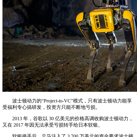
波士顿动力的“Project-to-VC”模式，只有波士顿动力能享
受福利专心搞研发，投资方只能不断地亏损。
2013 年，谷歌以 30 亿美元的价格高调收购波士顿动力，
又在 2017 年因无法承受亏损转手给日本软银。
软银接手后，立马注入了 3,700 万美元的资金要求波士顿