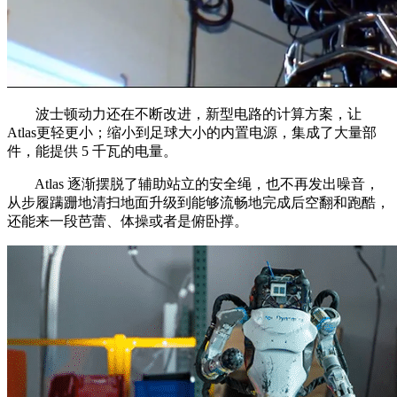
波士顿动力还在不断改进，新型电路的计算方案，让
Atlas更轻更小；缩小到足球大小的内置电源，集成了大量部
件，能提供 5 千瓦的电量。
Atlas 逐渐摆脱了辅助站立的安全绳，也不再发出噪音，
从步履蹒跚地清扫地面升级到能够流畅地完成后空翻和跑酷，
还能来一段芭蕾、体操或者是俯卧撑。