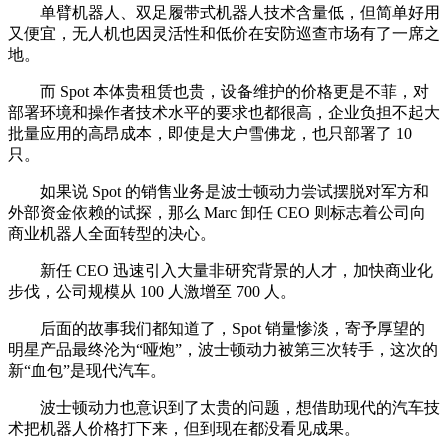
单臂机器人、双足履带式机器人技术含量低，但简单好用
又便宜，无人机也因灵活性和低价在安防巡查市场有了一席之
地。
而 Spot 本体贵租赁也贵，设备维护的价格更是不菲，对
部署环境和操作者技术水平的要求也都很高，企业负担不起大
批量应用的高昂成本，即使是大户雪佛龙，也只部署了 10
只。
如果说 Spot 的销售业务是波士顿动力尝试摆脱对军方和
外部资金依赖的试探，那么 Marc 卸任 CEO 则标志着公司向
商业机器人全面转型的决心。
新任 CEO 迅速引入大量非研究背景的人才，加快商业化
步伐，公司规模从 100 人激增至 700 人。
后面的故事我们都知道了，Spot 销量惨淡，寄予厚望的
明星产品最终沦为“哑炮”，波士顿动力被第三次转手，这次的
新“血包”是现代汽车。
波士顿动力也意识到了太贵的问题，想借助现代的汽车技
术把机器人价格打下来，但到现在都没看见成果。