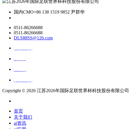
国内CMO
+86 138 1519 9852 尹群华
0511-86266688
0511-86266688
DLS88SS@126.com
关于我们
ai资讯
ai应用
联系我们
Copyright ©
2026 江苏2026年国际足联世界杯科技股份有限公司 All Ri
首页
关于我们
ai资讯