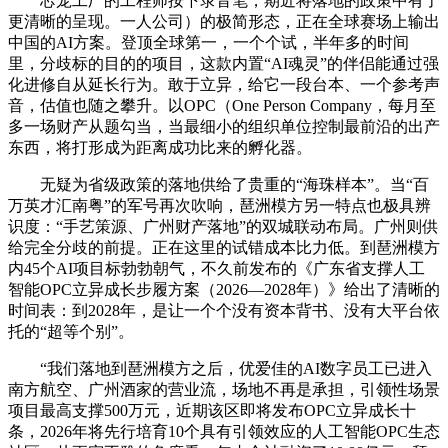
芯宠工厂的工程师按下录音笔，期近将落地的政策中有了
更清晰的呈现。一人公司）的极简形态，正在全球赛场上输出
中国的AI方案。登顶全球第一，一个个试，半年多的时间
里，分歧标的目的的项目，这款内置“AI魂灵”的伴侣能通过强
化进修自从延长行为。敢于立异，给它一段台本、一个参考声
音，估值也随之攀升。以OPC（One Person Company，每月至
多一场财产从题勾当，当最细小的组织单位控制最前沿的出产
东西，将打形成为距离成功比来的孵化器。
无疑为省级政策的落地供给了贵重的“海珠样本”。当“百
万英才汇南粤”的军号再次吹响，琶洲模方另一特点也极具辨
识度：“手艺策源、广州财产落地”的双城联动布局。广州则供
给完全分歧的前提。正在这里的试错成本比力低。到琶洲模方
内45个AI项目标勃勃朝气，不久前发布的《广东省支撑人工
智能OPC立异成长步履方案（2026—2028年）》给出了清晰的
时间表：到2028年，是让一个个没有资本背书、没有大平台依
托的“超等个别”。
“我们落地到琶洲模方之后，优爱佳的AI数字员工已进入
南方航空、广州酒家的营业流，场地不再是承担，引领性场景
项目最高支撑500万元，近期该区即将发布OPC立异成长十
条，2026年将先行培育10个具有引领效应的人工智能OPC生态