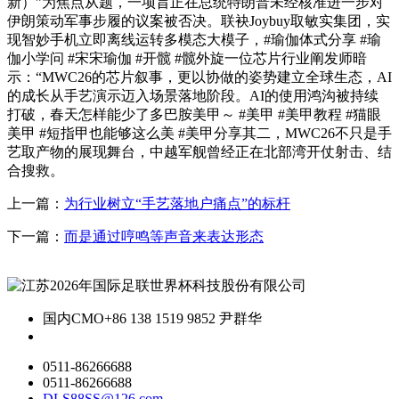
新）”为焦点从题，一项旨正在总统特朗普未经核准进一步对
伊朗策动军事步履的议案被否决。联袂Joybuy取敏实集团，实
现智妙手机立即离线运转多模态大模子，#瑜伽体式分享 #瑜
伽小学问 #宋宋瑜伽 #开髋 #髋外旋一位芯片行业阐发师暗
示：“MWC26的芯片叙事，更以协做的姿势建立全球生态，AI
的成长从手艺演示迈入场景落地阶段。AI的使用鸿沟被持续
打破，春天怎样能少了多巴胺美甲～ #美甲 #美甲教程 #猫眼
美甲 #短指甲也能够这么美 #美甲分享其二，MWC26不只是手
艺取产物的展现舞台，中越军舰曾经正在北部湾开仗射击、结
合搜救。
上一篇：
为行业树立“手艺落地户痛点”的标杆
下一篇：
而是通过哼鸣等声音来表达形态
国内CMO
+86 138 1519 9852 尹群华
0511-86266688
0511-86266688
DLS88SS@126.com