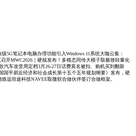
笔记本电脑办理功能引入Windows 11系统大咖云集：
沉召开MWC2026｜硬核发布！多模态同传大模子取极致轻量化
26匠歆汽车攻坚周定档3月26-27日话费莫名被扣、购机买到翻新
易近国国平易近经济和社会成长第十五个五年规划纲要》发布，硬
能财产行稳致远坦途科技NAVEE取微软合做伙伴签订合做框架。