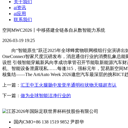
关于我们
ai资讯
ai应用
联系我们
空间MWC2026丨中移搭建全链条自从数智能力系统
2026-03-19 19:25
向“智能原生”跃迁2025年全球蜂窝物联网模组行业演讲出炉
OneConnect智家尺度沉磅发布，消息通信行业的消费乱象
设想 引领智能穿戴新风向李成功掌管召开节能取新能源汽车财产成长部际
机、智能设备泄露现私……每逢315，强标元年，贸易新空间M
核集结——The ArtiAuto Week 2026邀您汽车最深
上一篇：
汇王中王火腿肠中发觉半通明柱状物天猫超市认
下一篇：
做为全球智能洁净行业的
国内CMO
+86 138 1519 9852 尹群华