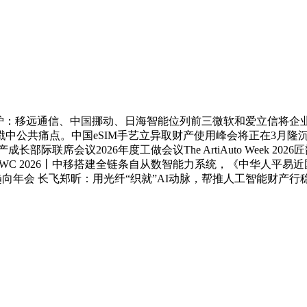
：移远通信、中国挪动、日海智能位列前三微软和爱立信将企业级5G
总能戳中公共痛点。中国eSIM手艺立异取财产使用峰会将正在3月隆
联席会议2026年度工做会议The ArtiAuto Week 20
WC 2026丨中移搭建全链条自从数智能力系统，《中华人平
层的挑和ICT趋向年会 长飞郑昕：用光纤“织就”AI动脉，帮推人工智