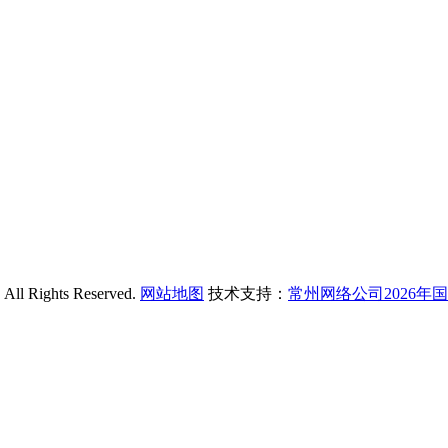
ghts Reserved.
网站地图
技术支持：
常州网络公司2026年