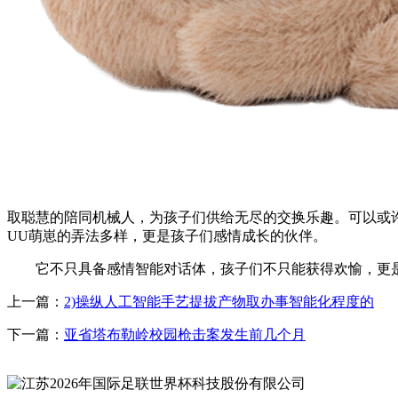
取聪慧的陪同机械人，为孩子们供给无尽的交换乐趣。可以或
UU萌崽的弄法多样，更是孩子们感情成长的伙伴。
它不只具备感情智能对话体，孩子们不只能获得欢愉，更是
上一篇：
2)操纵人工智能手艺提拔产物取办事智能化程度的
下一篇：
亚省塔布勒岭校园枪击案发生前几个月