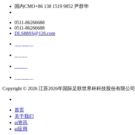
国内CMO
+86 138 1519 9852 尹群华
0511-86266688
0511-86266688
DLS88SS@126.com
关于我们
ai资讯
ai应用
联系我们
Copyright ©
2026 江苏2026年国际足联世界杯科技股份有限公司 All Ri
首页
关于我们
ai资讯
ai应用