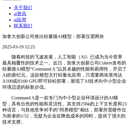
关于我们
ai资讯
ai应用
联系我们
加拿大创新公司推出轻量级AI模型：部署仅需两块
2025-03-19 12:21
随着科技的飞速发展，人工智能（AI）已成为当今世界
最具颠覆性的技术之一。近日，加拿大创新公司Cohere发布的
轻量级AI模型“Command A”以其卓越的性能和易用性，开启了
AI的新纪元。这款模型主打轻量化应用，只需要两块英伟达
A100或H100 GPU即可轻松部署，展现了AI技术向中小型企业
环境迈进的崭新步伐。
Command A是一款专门为中小型企业环境设计的AI模
型，具有出色的性能和灵活性。其支持256k的上下文长度和23
种语言，与其他竞争对手的“同类模型”相比，部署所需硬件仅
为前者的1/32，无疑为企业在降低成本的同时，提供了强大的
技术支撑。