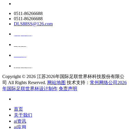
0511-86266688
0511-86266688
DLS88SS@126.com
关于我们
ai资讯
ai应用
联系我们
Copyright ©
2026 江苏2026年国际足联世界杯科技股份有限公
司 All Rights Reserved.
网站地图
技术支持：
常州网络公司2026
年国际足联世界杯设计制作
免责声明
首页
关于我们
ai资讯
ai应用