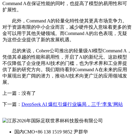
Command A在保证性能的同时，也提高了模型的易用性和可
扩展性。
此外，Command A的轻量化特性使其更具市场竞争力。
对于资源有限的中小企业而言，减少硬件投入意味着更多的资
金可以用于其他关键领域。而Command A的出色表现，无疑
为这些企业提供了新的发展机遇。
总的来说，Cohere公司推出的轻量级AI模型Command A，
凭借其卓越的性能和易用性，开启了AI的新纪元。这款模型
不仅降低了企业使用AI技术的门槛，也为学术界和工业界提
供了新的研究方向。我们期待看到Command A在未来的应用
中展现出更广阔的潜力，推动AI技术向更广泛的应用领域发
展。
上一篇：没有了
下一篇：
DeepSeek AI 爆红引爆行业骗局，三千‘李鬼’网站
国内CMO
+86 138 1519 9852 尹群华