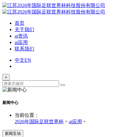
首页
关于我们
ai资讯
ai应用
联系我们
中文
EN
×
新闻中心
当前位置：
2026年国际足联世界杯
>
ai应用
>
新闻互动